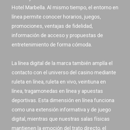
Hotel Marbella. Al mismo tiempo, el entorno en
línea permite conocer horarios, juegos,
promociones, ventajas de fidelidad,
información de acceso y propuestas de
entretenimiento de forma cómoda.
La línea digital de la marca también amplía el
contacto con el universo del casino mediante
ruleta en línea, ruleta en vivo, veintiuna en
línea, tragamonedas en línea y apuestas
deportivas. Esta dimensión en línea funciona
como una extensión informativa y de juego
digital, mientras que nuestras salas físicas
mantienen la emoción del trato directo, el