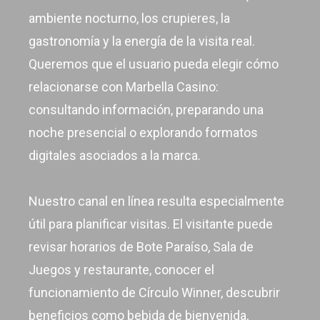
ambiente nocturno, los crupieres, la
gastronomía y la energía de la visita real.
Queremos que el usuario pueda elegir cómo
relacionarse con Marbella Casino:
consultando información, preparando una
noche presencial o explorando formatos
digitales asociados a la marca.
Nuestro canal en línea resulta especialmente
útil para planificar visitas. El visitante puede
revisar horarios de Bote Paraíso, Sala de
Juegos y restaurante, conocer el
funcionamiento de Círculo Winner, descubrir
beneficios como bebida de bienvenida,