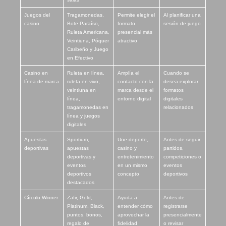
Juegos del
Tragamonedas,
Permite elegir el
Al planificar una
casino
Bote Paraíso,
formato
sesión de juego
Ruleta Americana,
presencial más
Veintiuna, Póquer
atractivo
Caribeño y Juego
en Efectivo
Casino en
Ruleta en línea,
Amplía el
Cuando se
línea de marca
ruleta en vivo,
contacto con la
desea explorar
veintiuna en
marca desde el
formatos
línea,
entorno digital
digitales
tragamonedas en
relacionados
línea y juegos
digitales
Apuestas
Sportium,
Une deporte,
Antes de seguir
deportivas
apuestas
casino y
partidos,
deportivas y
entretenimiento
competiciones o
eventos
en un mismo
eventos
deportivos
concepto
deportivos
destacados
Círculo Winner
Zafir, Gold,
Ayuda a
Antes de
Platinum, Black,
entender cómo
registrarse
puntos, bonos,
aprovechar la
presencialmente
regalo de
fidelidad
o revisar