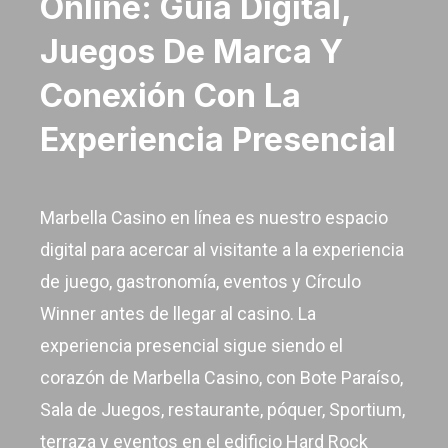
Online: Guía Digital,
Juegos De Marca Y
Conexión Con La
Experiencia Presencial
Marbella Casino en línea es nuestro espacio
digital para acercar al visitante a la experiencia
de juego, gastronomía, eventos y Círculo
Winner antes de llegar al casino. La
experiencia presencial sigue siendo el
corazón de Marbella Casino, con Bote Paraíso,
Sala de Juegos, restaurante, póquer, Sportium,
terraza y eventos en el edificio Hard Rock