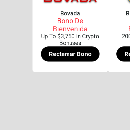
Bovada
B
Bono De
Bienvenida
Up To $3,750 In Crypto
20
Bonuses
Reclamar Bono
R