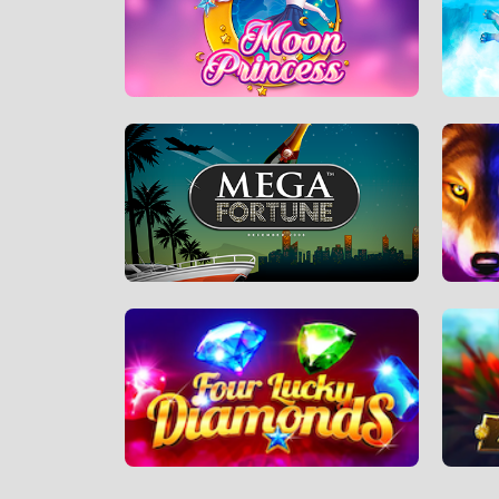
Jugar ahora
Jugar ahora
Jugar ahora