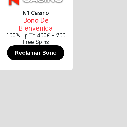
N1 Casino
Bono De
Bienvenida
100% Up To 400€ + 200
Free Spins
Reclamar Bono