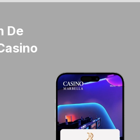
n De
Casino