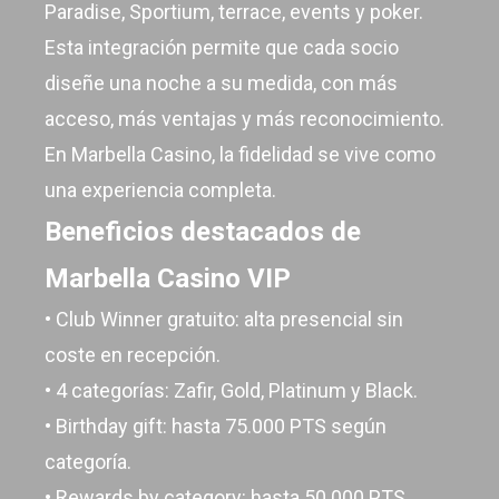
Paradise, Sportium, terrace, events y poker.
Esta integración permite que cada socio
diseñe una noche a su medida, con más
acceso, más ventajas y más reconocimiento.
En Marbella Casino, la fidelidad se vive como
una experiencia completa.
Beneficios destacados de
Marbella Casino VIP
• Club Winner gratuito: alta presencial sin
coste en recepción.
• 4 categorías: Zafir, Gold, Platinum y Black.
• Birthday gift: hasta 75.000 PTS según
categoría.
• Rewards by category: hasta 50.000 PTS