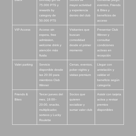
75.000 PTS y
mayor actividad
eventos, Friends
rewards by
y experiencia
& Bites y
category de
dentro del club
beneficios de
50.000 PTS
acceso
VIP Access
Acceso sin
Visitantes que
Presentar Club
espera, free
buscan
Winner y
admission,
comodidad
consultar
welcome drink y
desde el primer
condiciones
atención más
momento
activas en
fluida
recepción
Valet parking
Servicio
Cenas, eventos,
Llegar con
disponible desde
poker nights y
antelación y
las 20:30 para
visitas premium
validar el
miembros Club
beneficio según
Winner
categoría
Friends &
Tercer jueves del
Socios que
Asistir con tarjeta
Bites
mes, 18:00–
quieren
activa y revisar
20:00, snacks,
socializar y
premios
multiplicador,
sumar valor club
disponibles
sorteos y Lucky
Roulette