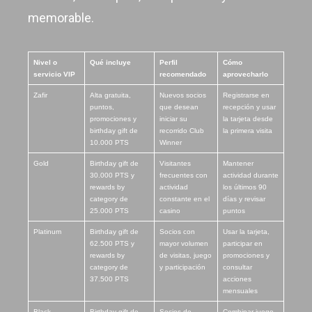
memorable.
Nivel o
Qué incluye
Perfil
Cómo
servicio VIP
recomendado
aprovecharlo
Zafir
Alta gratuita,
Nuevos socios
Registrarse en
puntos,
que desean
recepción y usar
promociones y
iniciar su
la tarjeta desde
birthday gift de
recorrido Club
la primera visita
10.000 PTS
Winner
Gold
Birthday gift de
Visitantes
Mantener
30.000 PTS y
frecuentes con
actividad durante
rewards by
actividad
los últimos 90
category de
constante en el
días y revisar
25.000 PTS
casino
puntos
Platinum
Birthday gift de
Socios con
Usar la tarjeta,
62.500 PTS y
mayor volumen
participar en
rewards by
de visitas, juego
promociones y
category de
y participación
consultar
37.500 PTS
acciones
mensuales
Black
Birthday gift de
Socios de
Combinar juego,