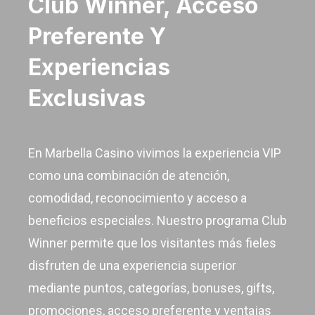
Club Winner, Acceso
Preferente Y
Experiencias
Exclusivas
En Marbella Casino vivimos la experiencia VIP
como una combinación de atención,
comodidad, reconocimiento y acceso a
beneficios especiales. Nuestro programa Club
Winner permite que los visitantes más fieles
disfruten de una experiencia superior
mediante puntos, categorías, bonuses, gifts,
promociones, acceso preferente y ventajas